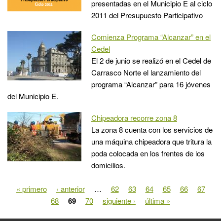
presentadas en el Municipio E al ciclo
2011 del Presupuesto Participativo
Comienza Programa “Alcanzar” en el
Cedel
El 2 de junio se realizó en el Cedel de
Carrasco Norte el lanzamiento del
programa “Alcanzar” para 16 jóvenes
del Municipio E.
Chipeadora recorre zona 8
La zona 8 cuenta con los servicios de
una máquina chipeadora que tritura la
poda colocada en los frentes de los
domicilios.
« primero
‹ anterior
…
62
63
64
65
66
67
Páginas
68
69
70
siguiente ›
última »