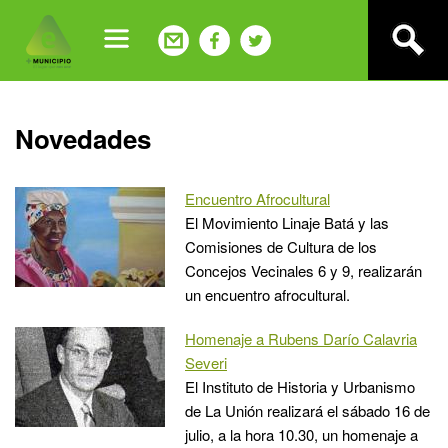
Jump
to
navigation
Back
Novedades
to
top
Encuentro Afrocultural
El Movimiento Linaje Batá y las
Comisiones de Cultura de los
Concejos Vecinales 6 y 9, realizarán
un encuentro afrocultural.
Homenaje a Rubens Darío Calavria
Severi
El Instituto de Historia y Urbanismo
de La Unión realizará el sábado 16 de
julio, a la hora 10.30, un homenaje a