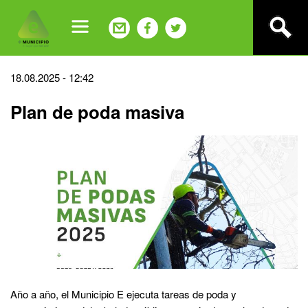
Jump
to
navigation
Back
18.08.2025 - 12:42
to
Plan de poda masiva
top
Año a año, el Municipio E ejecuta tareas de poda y