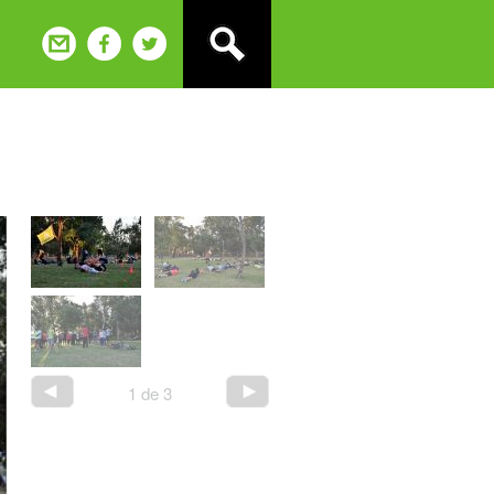
1
de
3