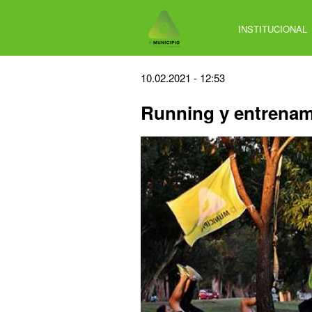
Jump
to
INSTITUCIONAL
navigation
Back
10.02.2021 - 12:53
to
Running y entrenami
top