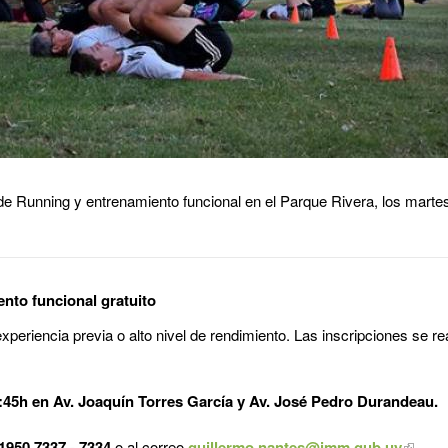
e Running y entrenamiento funcional en el Parque Rivera, los martes
to funcional gratuito
xperiencia previa o alto nivel de rendimiento. Las inscripciones se r
9:45h en Av. Joaquín Torres García y Av. José Pedro Durandeau
1950 7337 - 7334
o al correo
guillermo.nantes@imm.gub.uy