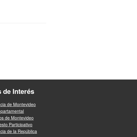
s de Interés
ncia de Montevideo
epartamental
ios de Montevideo
sto Participativo
cia de la República