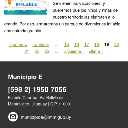
Se vienen las vacaciones, y
queremos que los niños y niñas de
nuestro territorio las disfruten a lo
grande. Por eso, armaremos un parque de diversiones inflable,
con entrada gratuita.
« primero
‹ anterior
…
15
16
17
18
19
20
Páginas
21
22
23
…
siguiente ›
última »
Municipio E
[598 2] 1950 7056
Estadio Charrúa, Av. Bolivia s/n
Montevideo, Uruguay | C.P. 11000
municipioe@imm.gub.uy