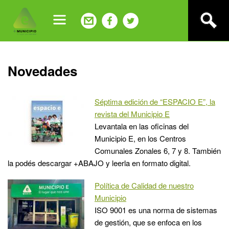
Jump
to
navigation
Back
Novedades
to
top
Séptima edición de “ESPACIO E”, la
revista del Municipio E
Levantala en las oficinas del
Municipio E, en los Centros
Comunales Zonales 6, 7 y 8. También
la podés descargar +ABAJO y leerla en formato digital.
Política de Calidad de nuestro
Municipio
ISO 9001 es una norma de sistemas
de gestión, que se enfoca en los