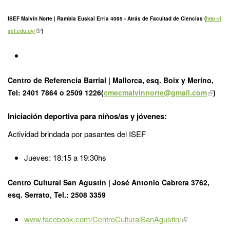
ISEF Malvín Norte | Rambla Euskal Erria 4095 - Atrás de Facultad de Ciencias (
http://i
sef.edu.uy/
)
Centro de Referencia Barrial | Mallorca, esq. Boix y Merino,
Tel: 2401 7864 o 2509 1226(
cmecmalvinnorte@gmail.com
)
Iniciación deportiva para niños/as y jóvenes:
Actividad brindada por pasantes del ISEF
Jueves: 18:15 a 19:30hs
Centro Cultural San Agustín | José Antonio Cabrera 3762,
esq. Serrato, Tel.: 2508 3359
www.facebook.com/CentroCulturalSanAgustin/