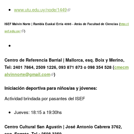
www.utu.edu.uy/node/1449
ISEF Malvín Norte | Rambla Euskal Erria 4095 - Atrás de Facultad de Ciencias (
http://i
sef.edu.uy/
)
Centro de Referencia Barrial | Mallorca, esq. Boix y Merino,
Tel: 2401 7864, 2509 1226, 093 871 873 o 098 354 528 (
cmecm
alvinnorte@gmail.com
)
Iniciación deportiva para niños/as y jóvenes:
Actividad brindada por pasantes del ISEF
Jueves: 18:15 a 19:30hs
Centro Cultural San Agustín | José Antonio Cabrera 3762,
esq. Serrato, Tel.: 2508 3359