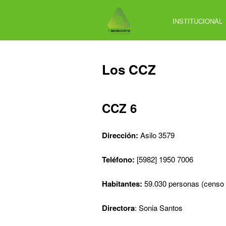
Jump
to
INSTITUCIONAL
navigation
Back
Los CCZ
to
top
CCZ 6
Dirección:
Asilo 3579
Teléfono:
[5982] 1950 7006
Habitantes:
59.030 personas (censo
Directora
: Sonia Santos