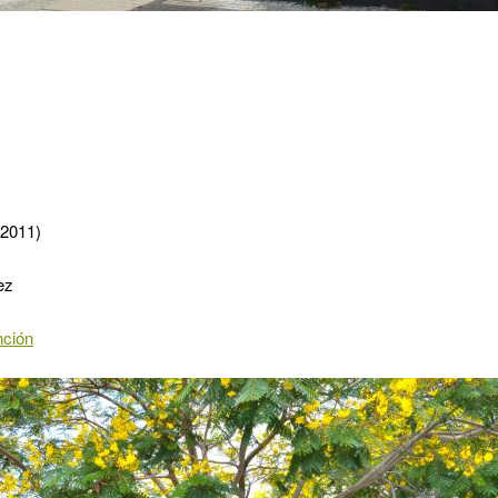
 2011)
ez
nción