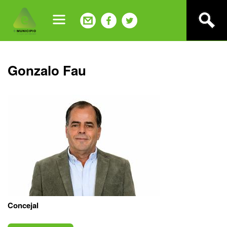
Jump
to
navigation
Back
Gonzalo Fau
to
top
Concejal