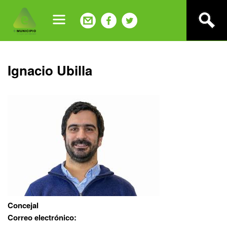
Jump
to
navigation
Back
Ignacio Ubilla
to
top
Concejal
Correo electrónico: