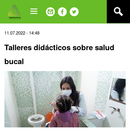
Jump
to
navigation
Back
11.07.2022 - 14:48
to
Talleres didácticos sobre salud
top
bucal