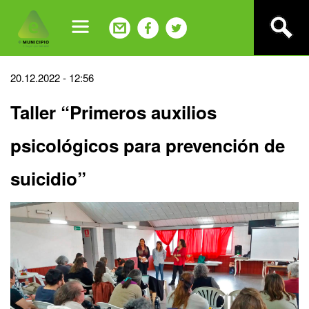
Jump
to
navigation
Back
20.12.2022 - 12:56
to
Taller “Primeros auxilios
top
psicológicos para prevención de
suicidio”