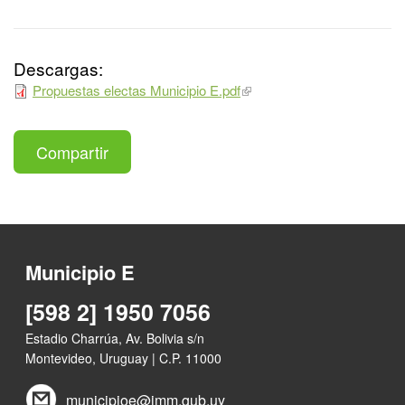
Descargas:
Propuestas electas Municipio E.pdf
Compartir
Municipio E
[598 2] 1950 7056
Estadio Charrúa, Av. Bolivia s/n
Montevideo, Uruguay | C.P. 11000
municipioe@imm.gub.uy