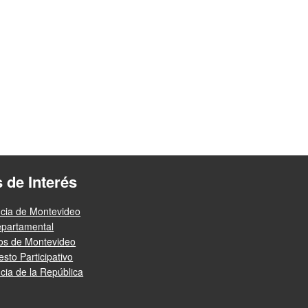
s de Interés
ncia de Montevideo
epartamental
ios de Montevideo
sto Participativo
cia de la República