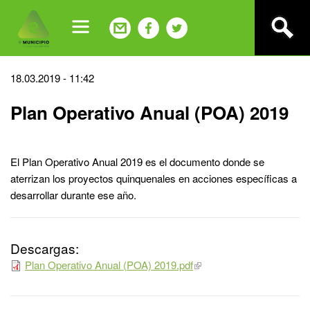
Jump
to
navigation
Back
18.03.2019 - 11:42
to
Plan Operativo Anual (POA) 2019
top
El Plan Operativo Anual 2019 es el documento donde se
aterrizan los proyectos quinquenales en acciones específicas a
desarrollar durante ese año.
Descargas:
Plan Operativo Anual (POA) 2019.pdf