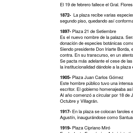
El 19 de febrero fallece el Gral. Flore
1872-
La plaza recibe varias especies
segundo piso, quedando así conformad
1897-
Plaza 21 de Setiembre
Es el nuevo nombre de la palaza. Será
donación de especies botánicas como 
Siendo presidente Don Iriarte Borda, e
contra. En su transcurso, en un atentad
Se pacta más adelante el cese de las 
la institucionalidad dándole a la plaz
1905-
Plaza Juan Carlos Gómez
Este hombre público tuvo una intensa a
escritor. El gobierno homenajeaba así 
Al año comenzó a circular por 18 de Ju
Octubre y Villagrán.
1917-
En la plaza se colocan faroles 
Agustín, inaugurándose como Santuar
1919-
Plaza Cipriano Miró