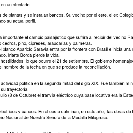
s en un atentado.
 de plantas y se instalan bancos. Su vecino por el este, el ex Colegio
o su actual perfil.
 importante el cambio paisajístico que sufrirá al recibir del vecino R
cedros, pino, cipreses, araucarias y palmeras.
l blanco Aparicio Saravia entra por la frontera con Brasil e inicia una
o, Iriarte Borda pierde la vida.
hostilidades, lo que ocurre el 21 de setiembre. El gobierno homenajeó
a el nombre de la fecha en que se produce la reconciliación.
ctividad política en la segunda mitad del siglo XIX. Fue también mini
su trayectoria.
lio (8 de Octubre) el tranvía eléctrico cuya base locativa era la Est
eléctricos y bancos. En el oeste culminan, en este año, las obras de 
io Nacional de Nuestra Señora de la Medalla Milagrosa.