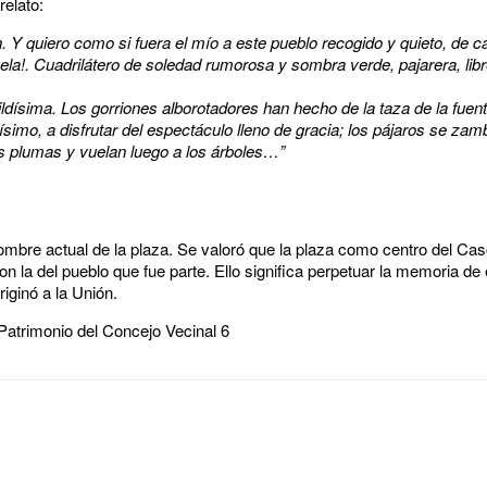
relato:
 Y quiero como si fuera el mío a este pueblo recogido y quieto, de ca
uela!. Cuadrilátero de soledad rumorosa y sombra verde, pajarera, lib
ildísima. Los gorriones alborotadores han hecho de la taza de la fuen
simo, a disfrutar del espectáculo lleno de gracia; los pájaros se zam
s plumas y vuelan luego a los árboles…”
mbre actual de la plaza. Se valoró que la plaza como centro del Casc
 la del pueblo que fue parte. Ello significa perpetuar la memoria de 
iginó a la Unión.
Patrimonio del Concejo Vecinal 6