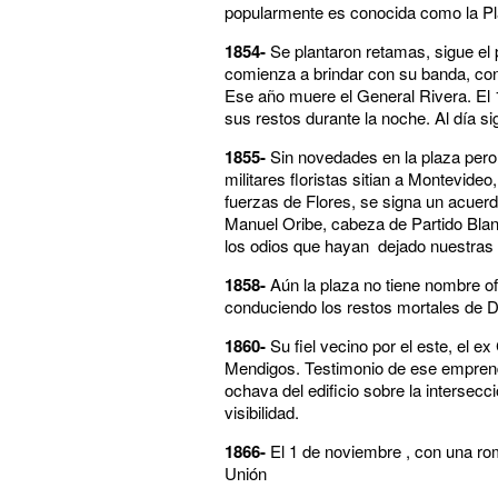
popularmente es conocida como la Pla
1854-
Se plantaron retamas, sigue el p
comienza a brindar con su banda, con
Ese año muere el General Rivera. El 1
sus restos durante la noche. Al día si
1855-
Sin novedades en la plaza pero 
militares floristas sitian a Montevideo
fuerzas de Flores, se signa un acuer
Manuel Oribe, cabeza de Partido Blan
los odios que hayan dejado nuestras
1858-
Aún la plaza no tiene nombre ofi
conduciendo los restos mortales de D
1860-
Su fiel vecino por el este, el ex
Mendigos. Testimonio de ese emprendim
ochava del edificio sobre la intersecc
visibilidad.
1866-
El 1 de noviembre , con una rom
Unión