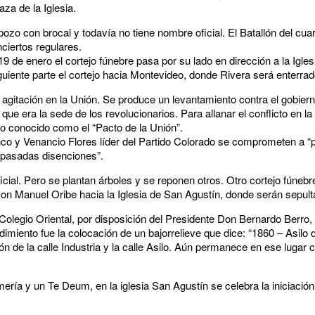
za de la Iglesia.
ozo con brocal y todavía no tiene nombre oficial. El Batallón del cuar
ciertos regulares.
9 de enero el cortejo fúnebre pasa por su lado en dirección a la Igle
guiente parte el cortejo hacia Montevideo, donde Rivera será enterrad
agitación en la Unión. Se produce un levantamiento contra el gobierno
, que era la sede de los revolucionarios. Para allanar el conflicto en la
do conocido como el “Pacto de la Unión”.
co y Venancio Flores líder del Partido Colorado se comprometen a “pr
 pasadas disenciones”.
cial. Pero se plantan árboles y se reponen otros. Otro cortejo fúnebr
on Manuel Oribe hacia la Iglesia de San Agustín, donde serán sepult
 Colegio Oriental, por disposición del Presidente Don Bernardo Berro, 
iento fue la colocación de un bajorrelieve que dice: “1860 – Asilo 
ión de la calle Industria y la calle Asilo. Aún permanece en ese luga
ería y un Te Deum, en la iglesia San Agustín se celebra la iniciació