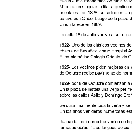
Fue la Junta Económica Administrativ
Miró fue un singular militar argentino
orientales tras 1828, se radicó en Ur
estuvo con Oribe. Luego de la plaza d
Unión fallece en 1889.
La calle 18 de Julio vuelve a ser en e
1922-
Uno de los clásicos vecinos de la
chacra de Basañez, como Hospital As
El emblemático Colegio Oriental de Or
1925-
Los vecinos piden mejoras en la
de Octubre recibe pavimento de horm
1929-
por 8 de Octubre comienzan a ci
En la plaza se instala una verja perime
sobre las calles Asilo y Domingo Ere
Se quita finalmente toda la verja y se 
En los años venideros numerosas este
Juana de Ibarbourou fue vecina de la 
famosas obras: “L as lenguas de diama