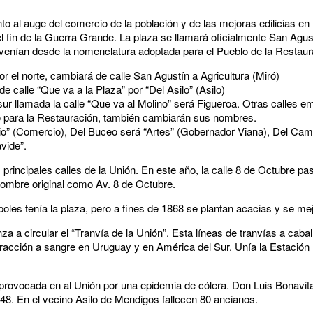
nto al auge del comercio de la población y de las mejoras edilicias en 
l fin de la Guerra Grande. La plaza se llamará oficialmente San Agust
enían desde la nomenclatura adoptada para el Pueblo de la Restaur
por el norte, cambiará de calle San Agustín a Agricultura (Miró)
de calle “Que va a la Plaza” por “Del Asilo” (Asilo)
l sur llamada la calle “Que va al Molino” será Figueroa. Otras calles 
o para la Restauración, también cambiarán sus nombres.
cio” (Comercio), Del Buceo será “Artes” (Gobernador Viana), Del C
avide”.
 principales calles de la Unión. En este año, la calle 8 de Octubre pa
ombre original como Av. 8 de Octubre.
les tenía la plaza, pero a fines de 1868 se plantan acacias y se mejo
za a circular el “Tranvía de la Unión”. Esta líneas de tranvías a cabal
 tracción a sangre en Uruguay y en América del Sur. Unía la Estación
 provocada en al Unión por una epidemia de cólera. Don Luis Bonavit
448. En el vecino Asilo de Mendigos fallecen 80 ancianos.