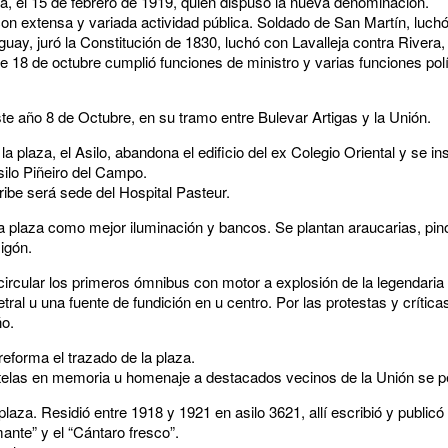
a, el 15 de febrero de 1919, quien dispuso la nueva denominación.
 con extensa y variada actividad pública. Soldado de San Martín, luchó 
uguay, juró la Constitución de 1830, luchó con Lavalleja contra Rivera
e 18 de octubre cumplió funciones de ministro y varias funciones polí
ste año 8 de Octubre, en su tramo entre Bulevar Artigas y la Unión.
 plaza, el Asilo, abandona el edificio del ex Colegio Oriental y se ins
ilo Piñeiro del Campo.
ibe será sede del Hospital Pasteur.
 plaza como mejor iluminación y bancos. Se plantan araucarias, pin
igón.
rcular los primeros ómnibus con motor a explosión de la legendaria
tral u una fuente de fundición en u centro. Por las protestas y crítica
ño.
reforma el trazado de la plaza.
las en memoria u homenaje a destacados vecinos de la Unión se perf
plaza. Residió entre 1918 y 1921 en asilo 3621, allí escribió y publi
nte” y el “Cántaro fresco”.