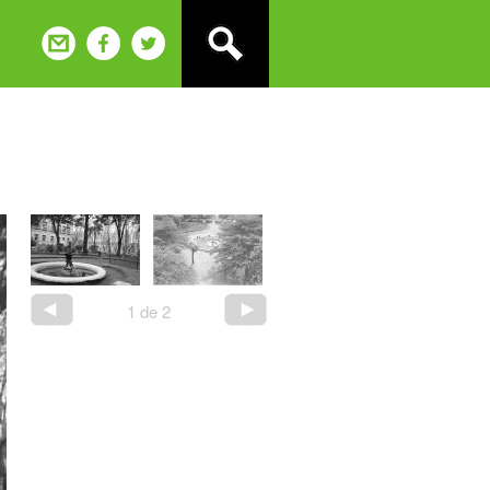
2
de
2