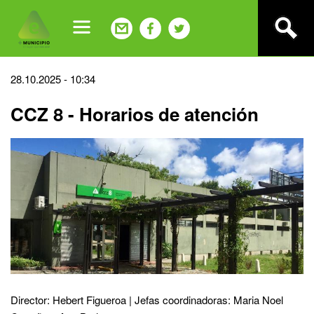
Jump
to
navigation
Back
28.10.2025 - 10:34
to
CCZ 8 - Horarios de atención
top
Director: Hebert Figueroa | Jefas coordinadoras: Maria Noel