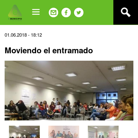
Jump
to
navigation
Back
01.06.2018 - 18:12
to
Moviendo el entramado
top