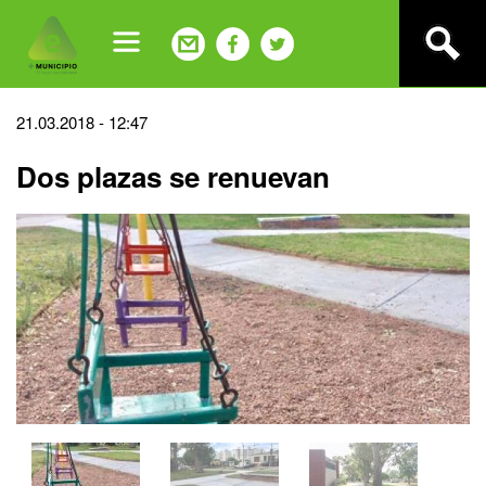
Jump
to
navigation
Back
21.03.2018 - 12:47
to
Dos plazas se renuevan
top