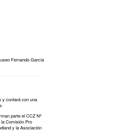
 Museo Fernando García
s y contará con una
e.
orman parte el CCZ Nº
, la Comisión Pro
odland y la Asociación