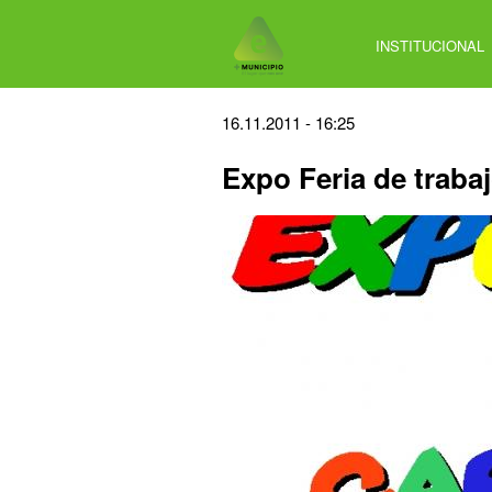
Jump
to
INSTITUCIONAL
navigation
Back
16.11.2011 - 16:25
to
Expo Feria de traba
top