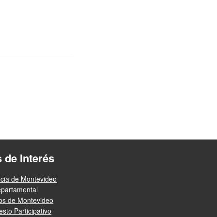
s de Interés
ncia de Montevideo
epartamental
ios de Montevideo
sto Participativo