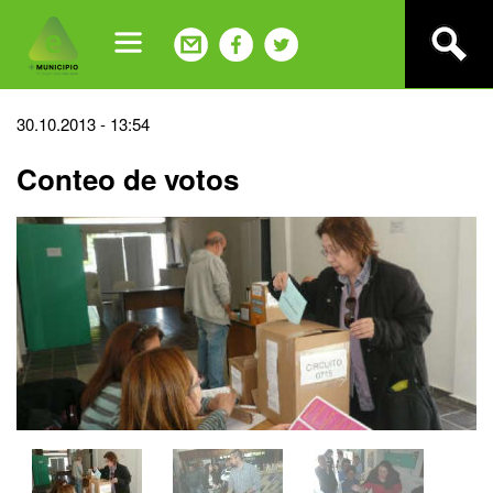
Jump
to
navigation
Back
30.10.2013 - 13:54
to
Conteo de votos
top