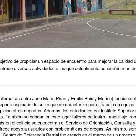
etivo de propiciar un espacio de encuentro para mejorar la calidad d
, ofrece diversas actividades a las que actualmente concurren más d
llorca s/n entre José María Pirán y Emilio Boix y Merino) funciona el 
porte originario de suiza que se caracteriza por el trabajo en equipo y
opician otros deportes. Además, los estudiantes del Instituto Superio
as. También se brindan en este lugar talleres de teatro, maquillaje, rob
n el edificio se encuentran el Servicio de Orientación, Consulta y Ar
frece apoyo a usuarios con problemáticas de drogas. Asimismo, se
l Centro de Referencia Barrial fue creado en el marco de un proceso