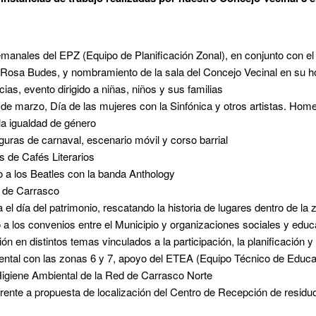
emanales del EPZ (Equipo de Planificación Zonal), en conjunto con e
 Rosa Budes, y nombramiento de la sala del Concejo Vecinal en su h
cias, evento dirigido a niñas, niños y sus familias
e marzo, Día de las mujeres con la Sinfónica y otros artistas. Hom
la igualdad de género
guras de carnaval, escenario móvil y corso barrial
s de Cafés Literarios
to a los Beatles con la banda Anthology
s de Carrasco
el día del patrimonio, rescatando la historia de lugares dentro de la 
o a los convenios entre el Municipio y organizaciones sociales y educ
ón en distintos temas vinculados a la participación, la planificación y
ental con las zonas 6 y 7, apoyo del ETEA (Equipo Técnico de Educa
 Higiene Ambiental de la Red de Carrasco Norte
frente a propuesta de localización del Centro de Recepción de resid