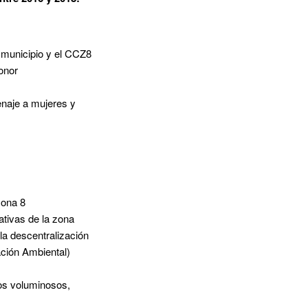
l municipio y el CCZ8
onor
enaje a mujeres y
zona 8
ativas de la zona
 la descentralización
ción Ambiental)
uos voluminosos,