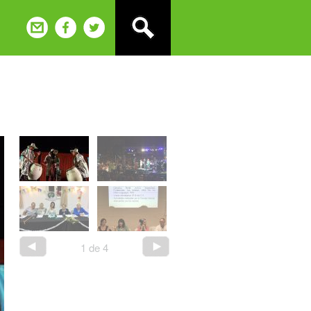
1
de
4