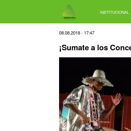
Jump
to
INSTITUCIONAL
navigation
Back
08.08.2018 - 17:47
to
¡Sumate a los Conce
top