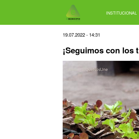
Jump
to
INSTITUCIONAL
navigation
Back
19.07.2022 - 14:31
to
¡Seguimos con los t
top