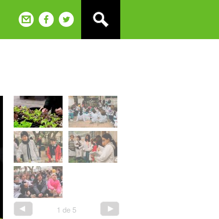
1
de
5